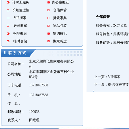
计时工服务
办公室搬迁
长短途运输
仓储保管
仓储保管
VIP搬家
拆装家具
服务流程：双方侦查（
居民搬家
物品包装
钢琴搬运
空调移机
服务特色：库房环境
临时仓储
搬家货运
服务优势：库房分部
北京兄弟腾飞搬家服务有限公
公司名称：
司
北京市朝阳区金盏东窑村企业
公司地址：
834号
上一页：VIP搬家
下一页：提供各种包转
订车电话：
13718467568
手 机：
13718467568
传 真：
邮政编码：
100038
联系人：
田经理